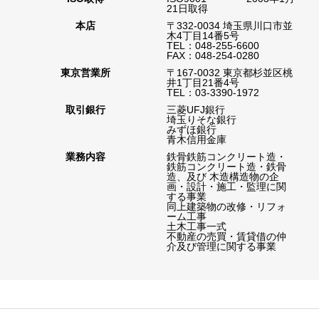
21日取得
本店
〒332-0034 埼玉県川口市並
木4丁目14番5号
TEL：048-255-6600
FAX：048-254-0280
東京営業所
〒167-0032 東京都杉並区桃
井1丁目21番4号
TEL：03-3390-1972
取引銀行
三菱UFJ銀行
埼玉りそな銀行
みずほ銀行
青木信用金庫
業務内容
鉄骨鉄筋コンクリート造・
鉄筋コンクリート造・鉄骨
造、及び 木造構造物の企
画・設計・施工・監理に関
する事業
同上建築物の改修・リフォ
ーム工事
土木工事一式
不動産の売買・賃貸借の仲
介及び管理に関する事業