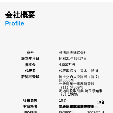
代表挨拶
経営理念
会社概要
会社概要
Profile
商号
伸明建設株式会社
設立年月日
昭和21年6月17日
資本金
4,000万円
代表者
代表取締役 青木 祥禎
許認可登録
国土交通大臣許可（特-7）
第5000号
一級建築士事務所登録
（11）第539号
宅地建物取引業 埼玉県知事
（5）19695
従業員数
19名
10名
3名
6名
2名
1名
1名
1名
3名
3名
有資格者
一級建築士
二級建築士
一級土木施工管理技士
二級土木施工管理技士
一級建築施工管理技士
二級建築施工管理技士
二級管工事施工管理技士
二級建設業経理事務士
宅地建物取引主任者
ISO取得
ISO9001 2003年1月