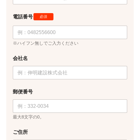
お
電話番号
*
問
合
せ
内
容
※ハイフン無しでご入力ください
お
問
会社名
合
せ
内
容
郵
便
郵便番号
番
号
最大8文字の0。
ご住所